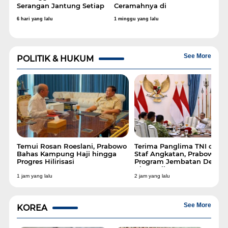
Serangan Jantung Setiap
Ceramahnya di
Tahun, Menkes Dorong
Pernikahan Nathalie
6 hari yang lalu
1 minggu yang lalu
Deteksi Dini
Holscher
See More
POLITIK & HUKUM
nt
Temui Rosan Roeslani, Prabowo
Terima Panglima TNI dan 
Bahas Kampung Haji hingga
Staf Angkatan, Prabowo B
ke
Progres Hilirisasi
Program Jembatan Desa h
Air Bersih
1 jam yang lalu
2 jam yang lalu
See More
KOREA