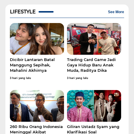
LIFESTYLE
See More
Dicibir Lantaran Batal
Trading Card Game Jadi
Manggung Sepihak,
Gaya Hidup Baru Anak
Mahalini Akhirnya
Muda, Raditya Dika
Klarifikasi
Ungkap Awal Mula Jatuh
3 hari yang lalu
3 hari yang lalu
Hati
260 Ribu Orang Indonesia
Giliran Ustadz Syam yang
Meninggal Akibat
Klarifikasi Soal