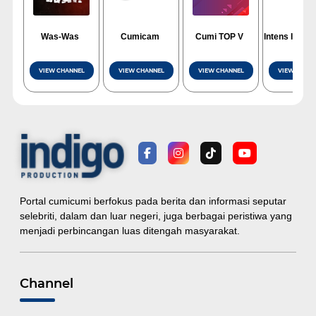
Was-Was
Cumicam
Cumi TOP V
Intens Invest
VIEW CHANNEL
VIEW CHANNEL
VIEW CHANNEL
VIEW CHANN
Portal cumicumi berfokus pada berita dan informasi seputar
selebriti, dalam dan luar negeri, juga berbagai peristiwa yang
menjadi perbincangan luas ditengah masyarakat.
Channel