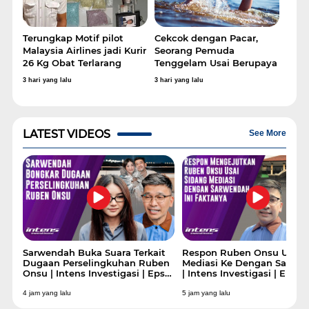
Terungkap Motif pilot
Cekcok dengan Pacar,
Malaysia Airlines jadi Kurir
Seorang Pemuda
26 Kg Obat Terlarang
Tenggelam Usai Berupaya
Ambil Kunci yang
3 hari yang lalu
3 hari yang lalu
Dilempar ke Sungai
LATEST VIDEOS
See More
i
Sarwendah Buka Suara Terkait
Respon Ruben Onsu Usai 
an
Dugaan Perselingkuhan Ruben
Mediasi Ke Dengan Sarwen
Eps
Onsu | Intens Investigasi | Eps
| Intens Investigasi | Eps 7
7028
4 jam yang lalu
5 jam yang lalu