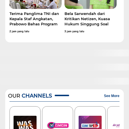
Terima Panglima TNI dan
Bela Sarwendah dari
Kepala Staf Angkatan,
Kritikan Netizen, Kuasa
Prabowo Bahas Program
Hukum Singgung Soal
Jembatan Desa hingga
Kesetiaan ke Ruben Onsu
2 jam yang lalu
3 jam yang lalu
Air Bersih
OUR
CHANNELS
See More