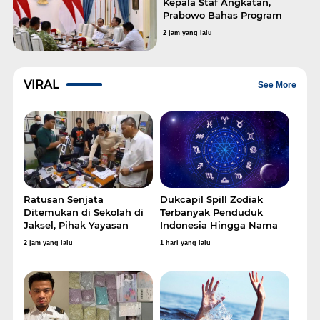
Kepala Staf Angkatan,
Prabowo Bahas Program
Jembatan Desa hingga Air
2 jam yang lalu
Bersih
VIRAL
See More
Ratusan Senjata
Dukcapil Spill Zodiak
Ditemukan di Sekolah di
Terbanyak Penduduk
Jaksel, Pihak Yayasan
Indonesia Hingga Nama
Akui Tak Tahu
Terunik
2 jam yang lalu
1 hari yang lalu