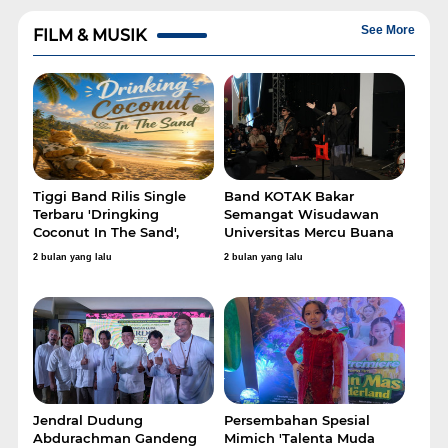
See More
FILM & MUSIK
Tiggi Band Rilis Single
Band KOTAK Bakar
Terbaru 'Dringking
Semangat Wisudawan
Coconut In The Sand',
Universitas Mercu Buana
Hadirkan Nuansa Reggae
Lewat Deretan Lagu
2 bulan yang lalu
2 bulan yang lalu
Tropis yang Hangat
Penuh Energi
Jendral Dudung
Persembahan Spesial
Abdurachman Gandeng
Mimich 'Talenta Muda