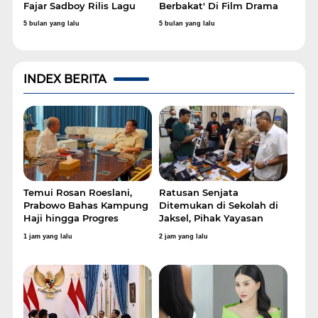
Fajar Sadboy Rilis Lagu
Berbakat' Di Film Drama
Religi “Jangan Lupa
Musikal Keluarga Timun
5 bulan yang lalu
5 bulan yang lalu
Berdoa”
Mas in Wonderland
INDEX BERITA
Temui Rosan Roeslani,
Ratusan Senjata
Prabowo Bahas Kampung
Ditemukan di Sekolah di
Haji hingga Progres
Jaksel, Pihak Yayasan
Hilirisasi
Akui Tak Tahu
1 jam yang lalu
2 jam yang lalu