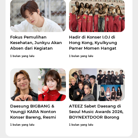
Fokus Pemulihan
Hadir di Konser I.O.I di
Kesehatan, Junkyu Akan
Hong Kong, Kyulkyung
Absen dari Kegiatan
Pamer Momen Hangat
Bersama TREASURE
Kumpul
1 bulan yang lalu
1 bulan yang lalu
Daesung BIGBANG &
ATEEZ Sabet Daesang di
Youngji KARA Nonton
Seoul Music Awards 2026,
Konser Bareng, Resmi
BOYNEXTDOOR Borong
Pacaran?
Piala
1 bulan yang lalu
1 bulan yang lalu